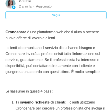
Antonia
Registrarsi adesso per trovare nuovi lavori e clienti
2 anni fa
Aggiornato
Segui
Registro per imprese e autonomi
Come posso lavorare attraverso la web?
Cronoshare
è una piattaforma web che ti aiuta a ottenere
nuove offerte di lavoro e clienti.
Cos'è un'offerta o richiesta di preventivo?
I clienti ci comunicano il servizio di cui hanno bisogno e
Cronoshare invierà ai professionisti tutta l'informazione sul
Chi sono gli inserzionisti o clienti che chiedono un
servizio, gratuitamente. Se il professionista ha interesse e
preventivo?
disponibilità, può contattare direttamente con il cliente e
giungere a un accordo con quest'ultimo. È molto semplice!
Sono un professionista su Cronoshare. Posso pubblicare
una richiesta?
Si riassume in questi 4 passi:
Ti inviamo richieste di clienti:
I clienti utilizzano
Cronoshare per cercare un professionista che svolga il