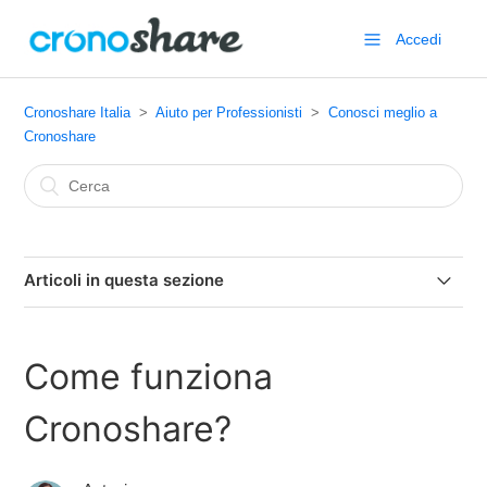
Accedi
Cronoshare Italia
Aiuto per Professionisti
Conosci meglio a
Cronoshare
Articoli in questa sezione
Come contattare un inserzionista?
Come funziona
Come funziona Cronoshare?
Cronoshare?
I vantaggi nel far parte di Cronoshare