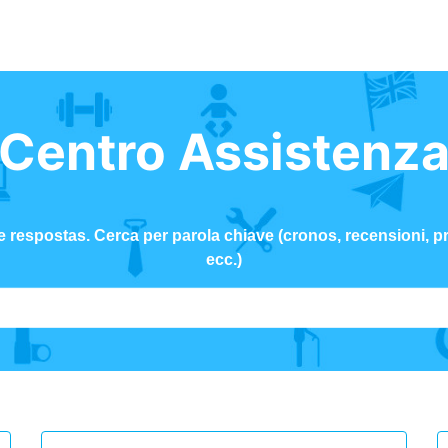
Centro Assistenz
 respostas. Cerca per parola chiave (cronos, recensioni, pr
ecc.)