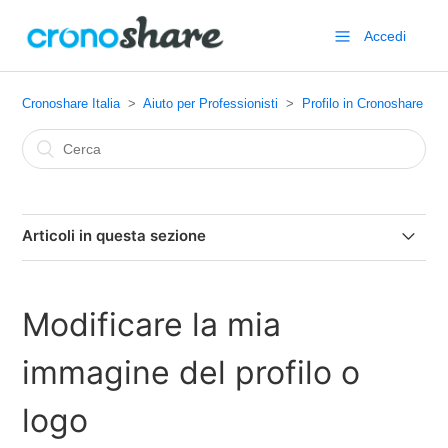
Accedi
Cronoshare Italia
Aiuto per Professionisti
Profilo in Cronoshare
Articoli in questa sezione
Come apparire nell'elenco dei professionisti Cronoshare?
Modificare la mia
Obiettivi nel profilo pubblico
immagine del profilo o
Accreditazioni e licenze per professionisti
logo
Aggiungere immagini dei lavori realizzati